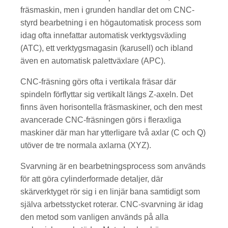
fräsmaskin, men i grunden handlar det om CNC-
styrd bearbetning i en högautomatisk process som
idag ofta innefattar automatisk verktygsväxling
(ATC), ett verktygsmagasin (karusell) och ibland
även en automatisk palettväxlare (APC).
CNC-fräsning görs ofta i vertikala fräsar där
spindeln förflyttar sig vertikalt längs Z-axeln. Det
finns även horisontella fräsmaskiner, och den mest
avancerade CNC-fräsningen görs i fleraxliga
maskiner där man har ytterligare två axlar (C och Q)
utöver de tre normala axlarna (XYZ).
Svarvning är en bearbetningsprocess som används
för att göra cylinderformade detaljer, där
skärverktyget rör sig i en linjär bana samtidigt som
själva arbetsstycket roterar. CNC-svarvning är idag
den metod som vanligen används på alla