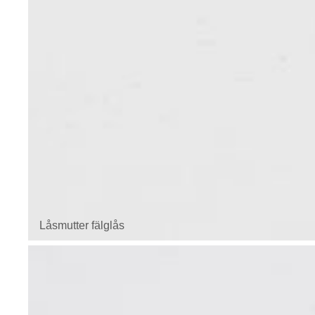
Låsmutter fälglås